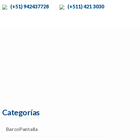
(+51) 942437728
(+511) 421 3030
 DE ÉXITO
CLIENTES
BLOG
CONTACTO
Categorías
BarcoPantalla