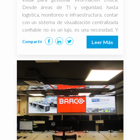
Desde áreas de TI y seguridad, hasta
logística, monitoreo e infraestructura, contar
con un sistema de visualización centralizada
confiable no es un lujo, es una necesidad. Y
aquí es donde AETRIA DE DATAPATH marca
Compartir
Leer Más
la diferencia. […]