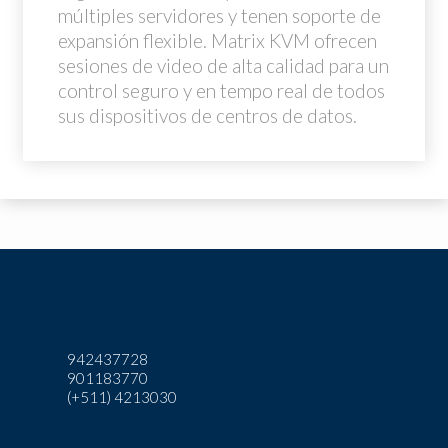
múltiples servidores y tenen soporte de
expansión flexible. Matrix KVM ofrecen
sesiones de video de alta calidad para un
control seguro y en tempo real de todos
sus dispositivos de centros de datos.
942437728
901183770
(+511) 4213030