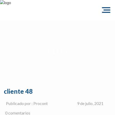
Togg
navig
BLOG
cliente 48
Publicado por : Procont
9 de julio, 2021
0 comentarios