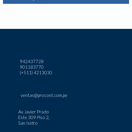
942437728
901183770
(+511) 4213030
ventas@procont.com.pe
Av. Javier Prado
Este 309 Piso 2,
San Isidro