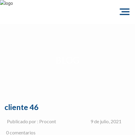
Togg
navig
BLOG
cliente 46
Publicado por : Procont
9 de julio, 2021
0 comentarios