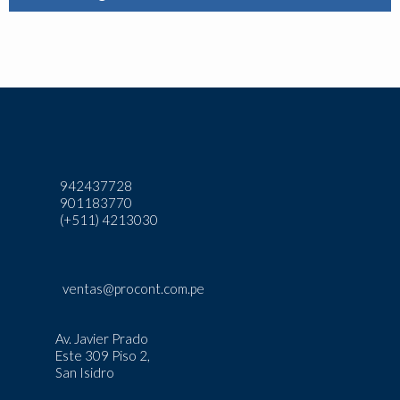
942437728
901183770
(+511) 4213030
ventas@procont.com.pe
Av. Javier Prado
Este 309 Piso 2,
San Isidro