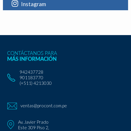
Instagram
942437728
901183770
(+511) 4213030
ventas@procont.com.pe
Av. Javier Prado
Este 309 Piso 2,