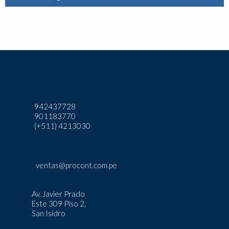
942437728
901183770
(+511) 4213030
ventas@procont.com.pe
Av. Javier Prado
Este 309 Piso 2,
San Isidro