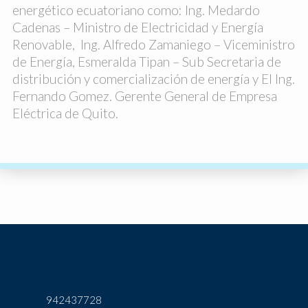
energético ecuatoriano como: Ing. Medardo
Cadenas – Ministro de Electricidad y Energía
Renovable, Ing. Alfredo Zamaniego – Viceministro
de Energía, Esmeralda Tipan – Sub Secretaria de
distribución y comercialización de energía y El Ing.
Fernando Gomez. Gerente General de Empresa
Eléctrica de Quito.
942437728