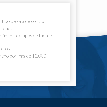
r
 tipo de sala de control
aciones
 número de tipos de fuente
ceros
erreno por más de 12.000