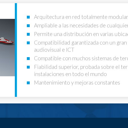
Arquitectura en red totalmente modula
Ampliable a las necesidades de cualquier
Permite una distribución en varias ubic
Compatibilidad garantizada con un gran
audiovisual e ICT
Compatible con muchos sistemas de ter
Fiabilidad superior, probada sobre el t
instalaciones en todo el mundo
Mantenimiento y mejoras constantes